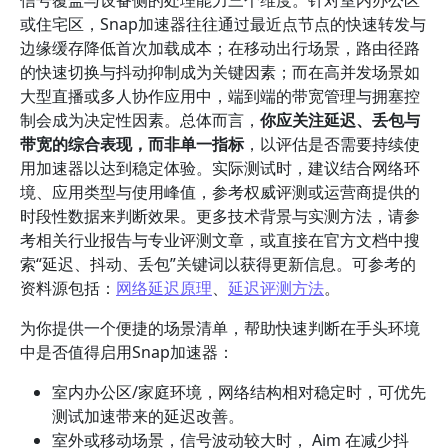
信号覆盖与设备侧的处理能力三个维度。针对室内办公区
或住宅区，Snap加速器往往通过最近点节点的快速转发与
边缘缓存降低首次加载成本；在移动出行场景，路由径路
的快速切换与抖动抑制成为关键因素；而在高并发场景如
大型直播或多人协作应用中，端到端的带宽管理与拥塞控
制会成为决定性因素。总体而言，
你应关注延迟、丢包与
带宽的综合表现，而非单一指标
，以评估是否需要持续使
用加速器以达到稳定体验。实际测试时，建议结合网络环
境、应用类型与使用峰值，参考权威评测或运营商提供的
时段性数据来判断效果。更多技术背景与实测方法，请参
考相关行业报告与专业评测文章，或直接在官方文档中搜
索“延迟、抖动、丢包”关键词以获得更新信息。可参考的
资料源包括：
网络延迟原理
、
延迟评测方法
。
为你提供一个便捷的场景清单，帮助快速判断在手头环境
中是否值得启用Snap加速器：
室内办公区/家庭环境，网络结构相对稳定时，可优先
测试加速带来的延迟改善。
室外或移动场景，信号波动较大时， Aim 在减少抖