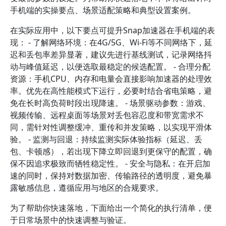
手机端的实操要点、场景适配策略和典型设置案例。
在实际应用中，以下要点可提升Snap加速器在手机端的表
现： - 了解网络环境：在4G/5G、Wi-Fi等不同网络下，延
迟和丢包率差异显著，建议先进行基线测试，记录网络抖
动与峰值延迟，以便选取最稳定的候选配置。 - 合理分配
资源：手机CPU、内存和电量会直接影响加速器的处理效
率。优先在高性能模式下运行，必要时结合省电策略，避
免在长时高负荷时段出现降速。 - 场景驱动参数：游戏、
视频传输、远程桌面等场景对丢包容忍度和带宽需求不
同，需针对性调整缓冲、重传和并发策略，以实现平滑体
验。 - 监测与回退：持续监测实际体验指标（延迟、丢
包、卡顿感），若出现下降立即回退到更保守的配置，确
保不因追求极致而牺牲稳定性。 - 安全与隐私：在开启加
速的同时，保持对数据加密、传输路径的透明度，避免暴
露敏感信息，遵循应用与地区的合规要求。
为了帮助你快速落地，下面给出一个简化的执行清单，便
于日常场景中的快速调整与验证。