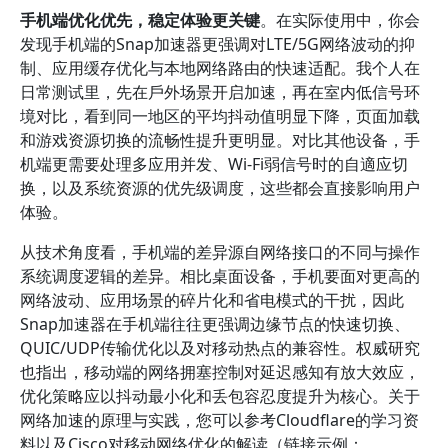
手机端优化优先，稳定体验更关键
。在实际使用中，你会
发现手机端的Snap加速器更强调对LTE/5G网络波动的抑
制、应用缓存优化与本地网络路由的快速适配。我个人在
日常测试里，先在戶外场景开启加速，再在室内低信号环
境对比，看到同一地区的平均抖动值明显下降，页面加载
和游戏资源切换的流畅性提升更明显。对比其他设备，手
机端更需要处理多应用并发、Wi-Fi弱信号时的自適应切
换，以及系统资源的优先级调度，这些都会直接影响用户
体验。
从技术角度看，手机端的差异源自网络接口的不同与操作
系统调度逻辑的差异。相比桌面设备，手机要面对更高的
网络波动、应用场景的碎片化和省电模式的干扰，因此
Snap加速器在手机端往往更强调边缘节点的快速切换、
QUIC/UDP传输优化以及对移动热点的兼容性。权威研究
也指出，移动端的网络拥塞控制对延迟感知有放大效应，
优化策略应以抖动最小化和丢包容忍度提升为核心。关于
网络加速的原理与实践，您可以参考Cloudflare的学习资
料以及Cisco对移动网络优化的解读（链接示例：